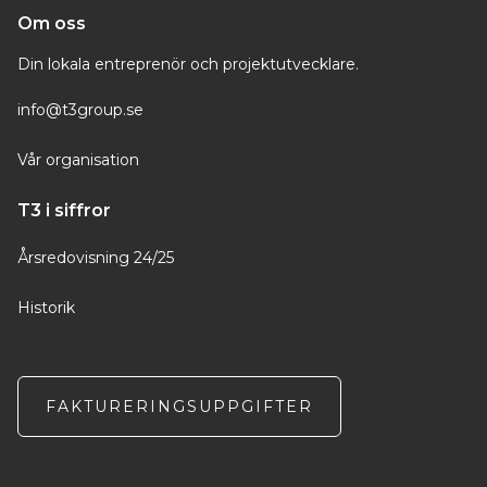
Om oss
Din lokala entreprenör och projektutvecklare.
info@t3group.se
Vår organisation
T3 i siffror
Årsredovisning 24/25
Historik
FAKTURERINGSUPPGIFTER