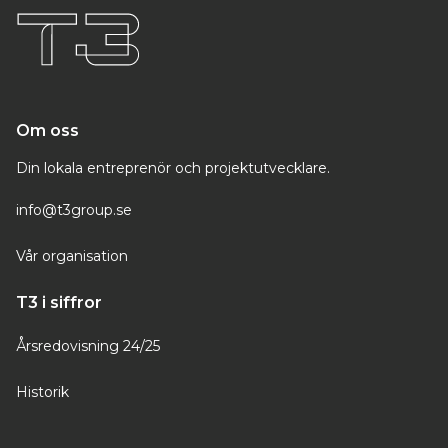
Om oss
Din lokala entreprenör och projektutvecklare.
info@t3group.se
Vår organisation
T3 i siffror
Årsredovisning 24/25
Historik