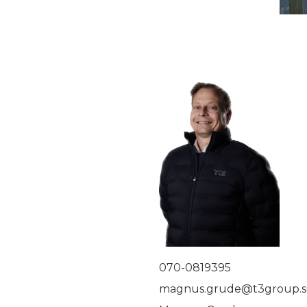
070-0819395
magnus.grude@t3group.s