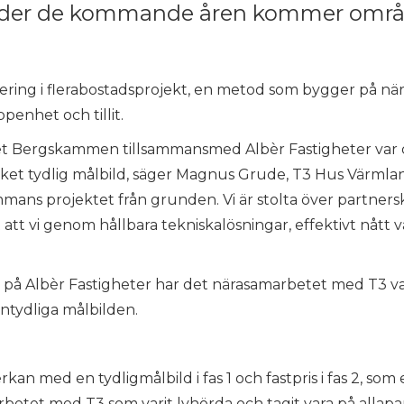
der de kommande åren kommer områd
ering i flerabostadsprojekt, en metod som bygger på nä
enhet och tillit.
t Bergskammen tillsammansmed Albèr Fastigheter var de
et tydlig målbild, säger Magnus Grude, T3 Hus Värml
mmans projektet från grunden. Vi är stolta över partne
att vi genom hållbara tekniskalösningar, effektivt nått v
.
n på Albèr Fastigheter har det närasamarbetet med T3 varit
ntydliga målbilden.
n med en tydligmålbild i fas 1 och fastpris i fas 2, som 
betet med T3 som varit lyhörda och tagit vara på allapar