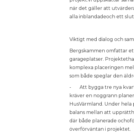
när det gäller att utvärder
alla inblandadeoch ett slut
Viktigt med dialog och sa
Bergskammen omfattar ett 
garageplatser. Projektethar
komplexa placeringen mella
som både speglar den äldr
- Att bygga tre nya kvar
kräver en noggrann planeri
HusVärmland. Under hela pr
balans mellan att upprätth
där både planerade ochoför
överförväntan i projektet.