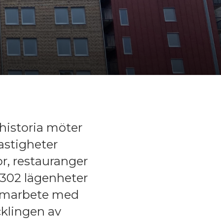
 historia möter
astigheter
lor, restauranger
302 lägenheter
samarbete med
cklingen av