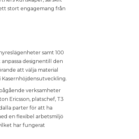
ll ett stort engagemang från
 hyreslägenheter samt 100
t anpassa designentill den
rande att välja material
i Kasernhöjdensutveckling.
v pågående verksamheter
on Ericsson, platschef, T3
lla parter för att ha
ed en flexibel arbetsmiljö
ilket har fungerat