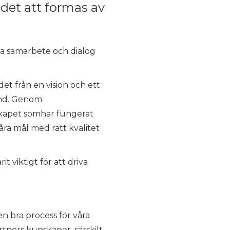
et att formas av
ra samarbete och dialog
t från en vision och ett
and. Genom
rskapet somhar fungerat
åra mål med rätt kvalitet
 viktigt för att driva
en bra process för våra
tners kunskaper, särskilt