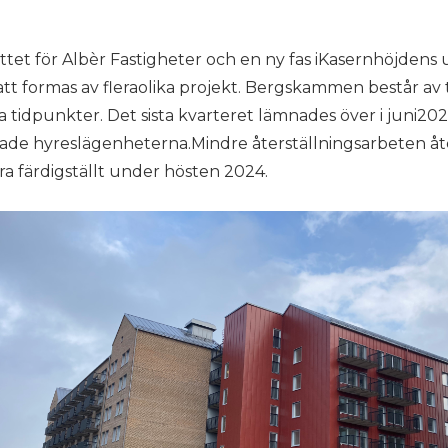
et för Albèr Fastigheter och en ny fas iKasernhöjdens
formas av fleraolika projekt. Bergskammen består av tr
ika tidpunkter. Det sista kvarteret lämnades över i juni2
rade hyreslägenheterna.Mindre återställningsarbeten åt
ra färdigställt under hösten 2024.