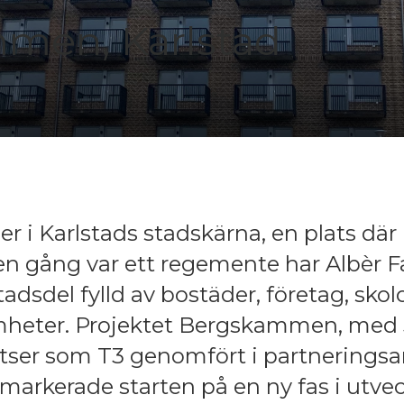
men, Karlstad
r i Karlstads stadskärna, en plats där
en gång var ett regemente har Albèr F
stadsdel fylld av bostäder, företag, sko
mheter. Projektet Bergskammen, med 
atser som T3 genomfört i partnering
 markerade starten på en ny fas i utve