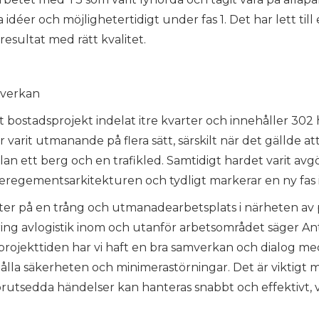
a idéer och möjlighetertidigt under fas 1. Det har lett ti
resultat med rätt kvalitet.
mverkan
bostadsprojekt indelat itre kvarter och innehåller 302
 varit utmanande på flera sätt, särskilt när det gällde at
n ett berg och en trafikled. Samtidigt hardet varit avgö
eregementsarkitekturen och tydligt markerar en ny fas 
ter på en trång och utmanadearbetsplats i närheten a
ng avlogistik inom och utanför arbetsområdet säger Ant
ojekttiden har vi haft en bra samverkan och dialog meda
ålla säkerheten och minimerastörningar. Det är viktigt m
utsedda händelser kan hanteras snabbt och effektivt, v