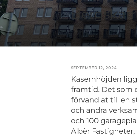
Bergskam
SEPTEMBER 12, 2024
Kasernhöjden ligge
framtid. Det som 
förvandlat till en 
och andra verksa
och 100 garagepl
Albèr Fastigheter,