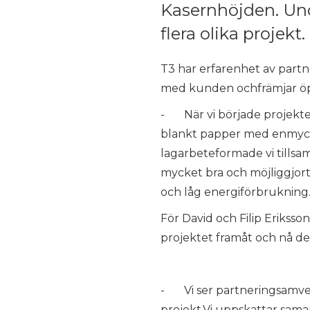
Kasernhöjden. Un
flera olika projekt.
T3 har erfarenhet av partn
med kunden ochfrämjar öpp
- När vi började projekte
blankt papper med enmyck
lagarbeteformade vi tillsa
mycket bra och möjliggjort 
och låg energiförbrukning
För David och Filip Eriksso
projektet framåt och nå de
- Vi ser partneringsamverka
projekt.Vi uppskattar samar