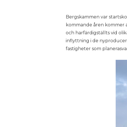
Bergskammen var startskott
kommande åren kommer att 
och harfärdigställts vid ol
inflyttning i de nyproduce
fastigheter som planerasva